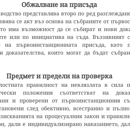
Обжалване на присъда
водство представлява второ по ред разглеждане 
овява се акт въз основа на събраните от първос
ато има възможност да се събират и нови дока
ите или по инициатива на съда. Въззивният с
о на първоинстанционната присъда, като п
 доказателства, които могат да бъдат събран
Предмет и предели на проверка
лостната правилност на невлязлата в сила пр
чески положения съответстват на доказат
ани и проверени от първоинстанционния съд
ановени след обективно, всестранно и пълно 
изискванията на процесуалния закон и правилн
н, дали е индивидуализирано наказанието, дал