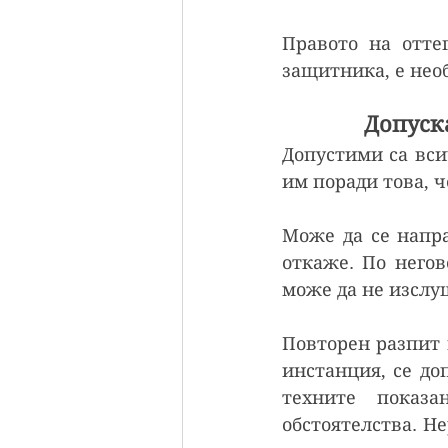
Правото на отте
защитника, е нео
Допуск
Допустими са вси
им поради това, ч
Може да се напра
откаже. По негов
може да не изслу
Повторен разпит 
инстанция, се до
техните показ
обстоятелства. Н