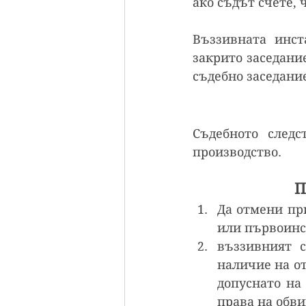
ако съдът счете,
Въззивната инст
закрито заседание
съдебно заседани
Съдебното следс
производство.
П
Да отмени при
или първоинс
въззивният 
наличие на о
допуснато на 
права на обви