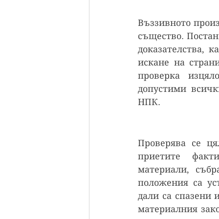
Въззивното произ
същество. Постан
доказателства, к
искане на стран
проверка изцял
допустими всички
НПК.
Проверява се ця
приетите факти
материали, събр
положения са уст
дали са спазени 
материалния зако