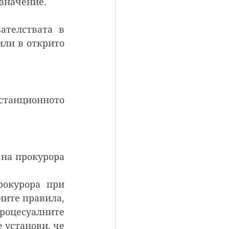
 значение.
телствата в 
ли в открито 
танционното 
на прокурора 
окурора при 
ите правила, 
роцесуалните 
 установи, че 