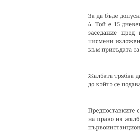
За да бъде допусн
ѝ. Той е 15-днев
заседание пред 
писмени изложени
към присъдата са
Жалбата трябва да
до който се подава
Предпоставките са
на право на жалб
първоинстанцион