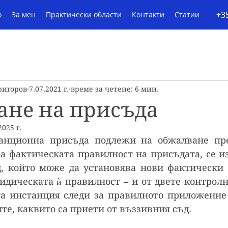
+3
о
За мен
Практически области
Контакти
Статии
ригоров
7.07.2021 г.
време за четене: 6 мин.
ане на присъда
2025 г.
анционна присъда подлежи на обжалване пре
за фактическата правилност на присъдата, се и
, който може да установява нови фактически 
идическата ѝ правилност – и от двете контролн
а инстанция следи за правилното приложение 
те, каквито са приети от въззивния съд.