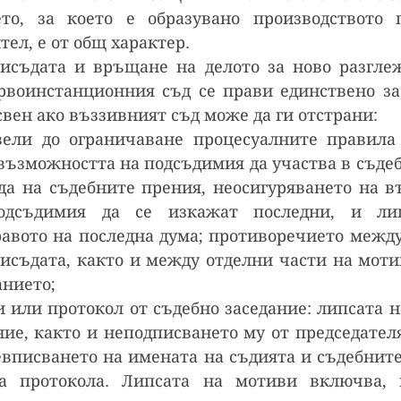
то, за което е образувано производството 
ел, е от общ характер.
исъдата и връщане на делото за ново разглеж
рвоинстанционния съд се прави единствено за
вен ако въззивният съд може да ги отстрани:
вели до ограничаване процесуалните правила 
възможността на подсъдимия да участва в съдебн
да на съдебните прения, неосигуряването на в
дсъдимия да се изкажат последни, и лиш
авото на последна дума; противоречието между
исъдата, както и между отделни части на мотив
анието;
 или протокол от съдебно заседание: липсата на
ние, както и неподписването му от председателя
евписването на имената на съдията и съдебните 
а протокола. Липсата на мотиви включва, к