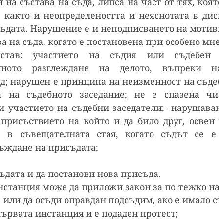
 на състава на съда, липса на част от тях, която
 както и неопределеността и неяснотата в дис
ъдата. Нарушение е и неподписването на мотиви
а на съда, когато е постановена при особено мн
став: участието на съдия или съдебен з
нното разглеждане на делото, въпреки на
од; нарушен е принципа на неизменност на съдеб
а на съдебното заседание; не е спазена чис
и участието на съдебни заседатели;- нарушаван
присъствието на който и да било друг, освен 
, в съвещателната стая, когато съдът се е 
ъждане на присъдата;
ъдата и да постанови нова присъда.
нстанция може да приложи закон за по-тежко на
или да осъди оправдан подсъдим, ако е имало с
ървата инстанция и е подаден протест;