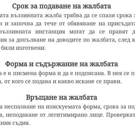
Срок за подаване на жалбата
ата въззивната жалба трябва да се спази срока 
ен и започва да тече от обявяване на присъдата
въззивната инстанция могат да се правят д
я за допълване на доводите по жалбата, след к
 били изготвени.
Форма и съдържание на жалбата
 е в писмена форма и да е подписана. В нея се п
, от кого се подава и какво искане се прави.
Връщане на жалбата
 неспазване на изискуемата форма, срока за под
а, неподаване от легитимирано лице. Проверката
ния съдия.