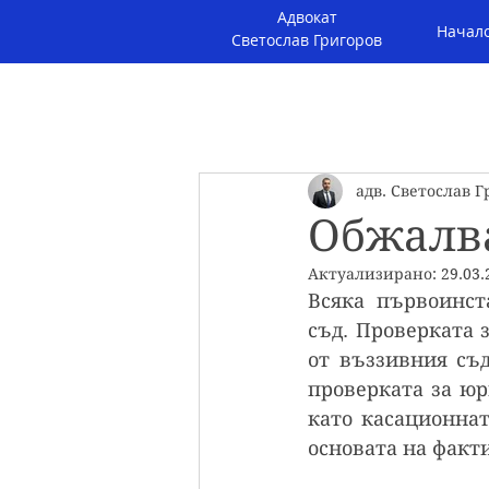
Aдвокат
Начал
Светослав Григоров
адв. Светослав Г
Обжалв
Актуализирано:
29.03.
Всяка първоинст
съд. Проверката 
от въззивния съд
проверката за юр
като касационнат
основата на факти