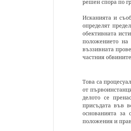
решен спора по г
Исканията и съоб
определят предел
обективната исти
положението на 
въззивната провер
частния обвините
Това са процесуал
от първоинстанци
делото се прена
присъдата във в
основанията за 
положения и пра