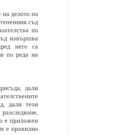
на делото по 
тепенния съд 
зателства по 
ъд извършва 
ред него са 
и по реда на 
исъда, дали 
елствените 
, дали тези 
разследване, 
о е приложен 
и е правилно 