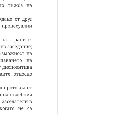
по тъжба на 
дане от друг 
 процесуални 
на страните: 
о заседание; 
ъзможност на 
аването на 
 диспозитива 
ите, относно 
 протокол от 
 на съдебния 
заседатели в 
огато не са 