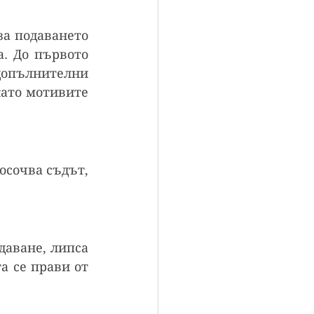
за подаването 
. До първото 
опълнителни 
ато мотивите 
осочва съдът, 
аване, липса 
 се прави от 