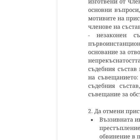
изготвени от член
основни въпроси,
мотивите на прис
членове на състав
- незаконен съ
първоинстанцио
основание за отв
непрекъснатостт
съдебния състав 
на съвещанието: 
съдебния състав
съвещание за обс
2. Да отмени прис
Въззивната и
престъпление 
обвинение в п