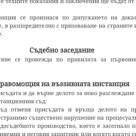
 че техните показания и заключения ще бъдат от
анция се произнася по допускането на доказа
, в разпоредително с призоваване на страните и
е.
Съдебно заседание
твие се провежда по правилата за първоинс
равомощия на въззивната инстанция
съдата и да върне делото за ново разглеждане 
танционния съд:
съд отменя присъдата и връща делото на пр
тстранимо съществено нарушение на процесуалн
досъдебното производство, което е засегнало п
няемия и неговия защитник или когато когато се