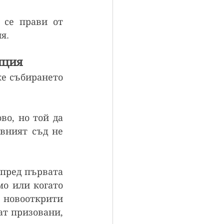
се прави от 
я.
нция
е събирането 
о, но той да 
вният съд не 
пред първата 
о или когато 
овооткрити 
т призовани, 