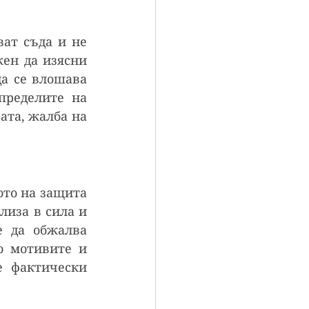
ат съда и не 
ен да изясни 
а се влошава 
ределите на 
ата, жалба на 
то на защита 
иза в сила и 
 да обжалва 
 мотивите и 
 фактически 