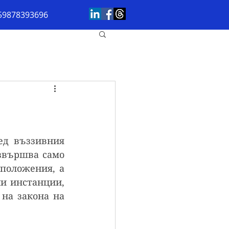
59878393696
д въззивния 
звършва само 
положения, а 
и инстанции, 
на закона на 