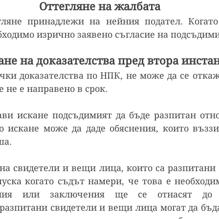
Оттегляне на жалбата
гляне принадлежи на нейния подател. Когато 
бходимо изрично заявено съгласие на подсъдими
ане на доказателства пред втора инста
чки доказателства по НПК, не може да се откаж
е не е направено в срок.
ви искане подсъдимият да бъде разпитан отнов
о искане може да даде обяснения, които въззи
ша.
на свидетели и вещи лица, които са разпитани 
пуска когато съдът намери, че това е необходим
ания или заключения ще се отнасят до н
еразпитани свидетели и вещи лица могат да бъда