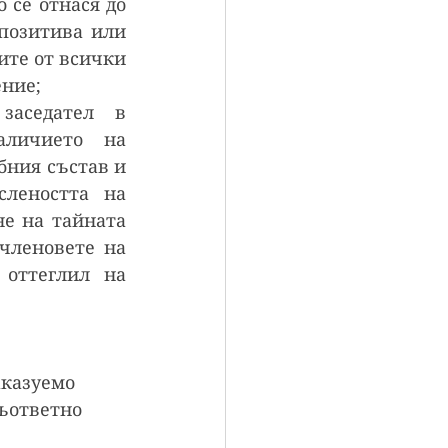
 се отнася до 
позитива или 
те от всички 
ение;
аседател в 
личието на 
ния състав и 
леността на 
е на тайната 
членовете на 
оттеглил на 
казуемо 
ъответно 