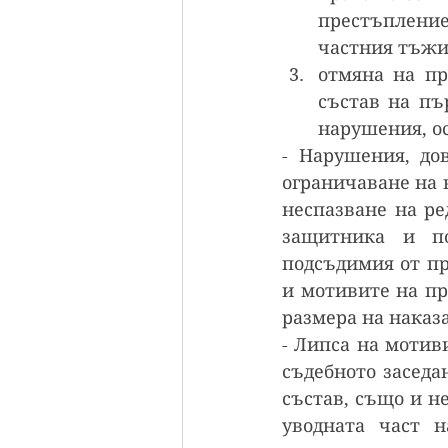
престъпление
частния тъжит
отмяна на пр
състав на пъ
нарушения, ос
- Нарушения, до
ограничаване на 
неспазване на ре
защитника и по
подсъдимия от пр
и мотивите на пр
размера на наказ
- Липса на мотиви
съдебното заседа
състав, също и н
уводната част н