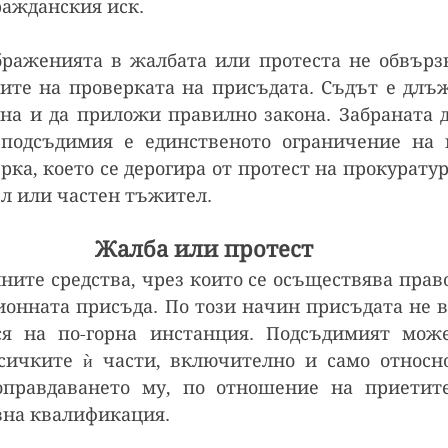
ражданския иск.
раженията в жалбата или протеста не обвързв
ите на проверката на присъдата. Съдът е длъж
на и да приложи правилно закона. Забраната д
подсъдимия е единственото ограничение на п
ка, което се дерогира от протест на прокуратур
л или частен тъжител.
Жалба или протест
ните средства, чрез които се осъществява право
онната присъда. По този начин присъдата не вл
ся на по-горна инстанция. Подсъдимият може
сичките ѝ части, включително и само относно
оправдаването му, по отношение на приетите
вна квалификация.