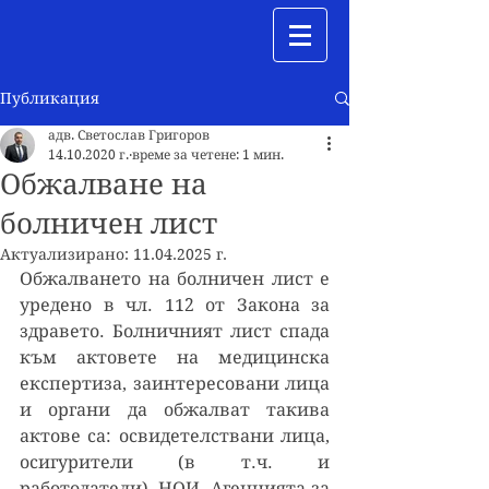
Публикация
адв. Светослав Григоров
14.10.2020 г.
време за четене: 1 мин.
Обжалване на
болничен лист
Актуализирано:
11.04.2025 г.
Обжалването на болничен лист е 
уредено в чл. 112 от Закона за 
здравето. Болничният лист спада 
към актовете на медицинска 
експертиза, заинтересовани лица 
и органи да обжалват такива 
актове са: освидетелствани лица, 
осигурители (в т.ч. и 
работодатели), НОИ, Агенцията за 