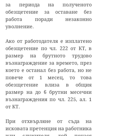
за периода на полученото 
обезщетение за оставане без 
работа поради незаконно 
уволнение.
Ако от работодателя е изплатено 
обезщетение по чл. 222 от КТ, в 
размер на брутното трудово 
възнаграждение за времето, през 
което е останал без работа, но не 
повече от 1 месец, то това 
обезщетение влиза в общия 
размер на до 6 брутни месечни 
възнаграждения по чл. 225, ал. 1 
от КТ.
При отхвърляне от съда на 
исковата претенция на работника 
или служителя, той понася 