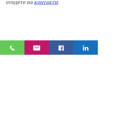
отидете на 
контакти
.
Кодекс на труда
работник или служител
работодател
уволнение
обезщетение
трудово право