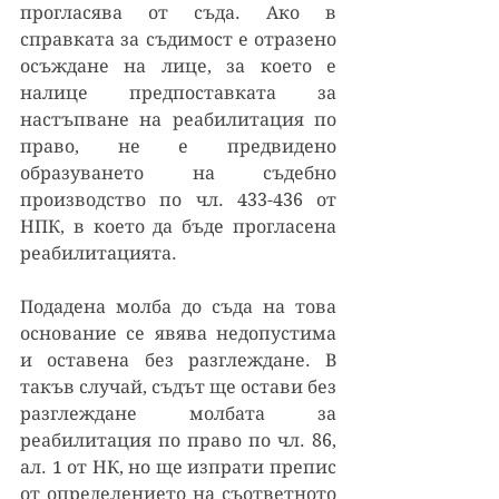
прогласява от съда. Ако в 
справката за съдимост е отразено 
осъждане на лице, за което е 
налице предпоставката за 
настъпване на реабилитация по 
право, не е предвидено 
образуването на съдебно 
производство по чл. 433-436 от 
НПК, в което да бъде прогласена 
реабилитацията.
Подадена молба до съда на това 
основание се явява недопустима 
и оставена без разглеждане. В 
такъв случай, съдът ще остави без 
разглеждане молбата за 
реабилитация по право по чл. 86, 
ал. 1 от НК, но ще изпрати препис 
от определението на съответното 