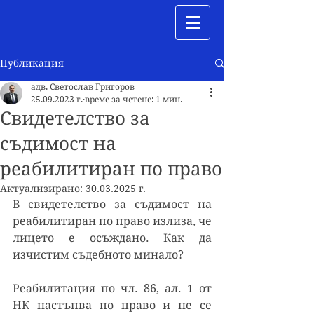
Публикация
адв. Светослав Григоров
25.09.2023 г.
време за четене: 1 мин.
Свидетелство за
съдимост на
реабилитиран по право
Актуализирано:
30.03.2025 г.
В свидетелство за съдимост на 
реабилитиран по право излиза, че 
лицето е осъждано. Как да 
изчистим съдебното минало?
Реабилитация по чл. 86, ал. 1 от 
НК настъпва по право и не се 