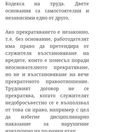
Кодекса на труда. Двете 
основания са самостоятелни и 
независими едно от друго. 
Ако прекратяването е незаконно, 
т.е. без основание, работодателят 
има право да претендира от 
служителя възстановяване на 
вредите, които е понесъл поради 
неоснователното прекратяване, 
но не и възстановяване на вече 
прекратеното правоотношение. 
Трудовият договор не се 
прекратява, когато служителят 
недобросъвестно се е възползвал 
от това си право, например с цел 
да избегне дисциплинарно 
наказание за нарушение 
извършено на по-ранен етап.