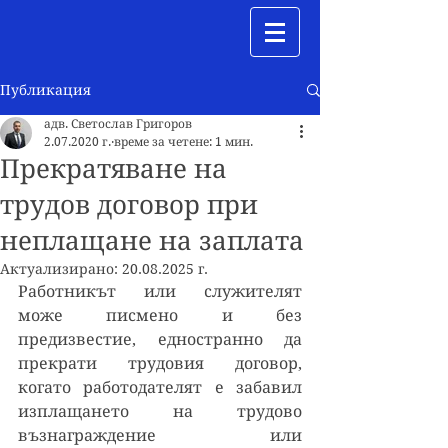
Публикация
адв. Светослав Григоров
2.07.2020 г.
време за четене: 1 мин.
Прекратяване на
трудов договор при
неплащане на заплата
Актуализирано:
20.08.2025 г.
Работникът или служителят 
може писмено и без 
предизвестие, едностранно да 
прекрати трудовия договор, 
когато работодателят е забавил 
изплащането на трудово 
възнаграждение или 