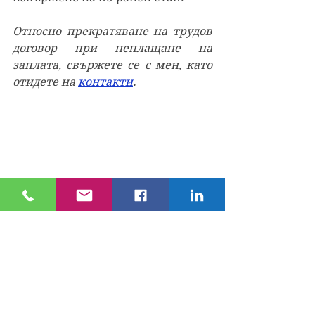
Относно прекратяване на трудов 
договор при неплащане на 
заплата, с
вържете се с мен, като 
отидете на 
контакти
.
Кодекс на труда
работник или служител
работодател
трудов договор
прекратяване
трудово право